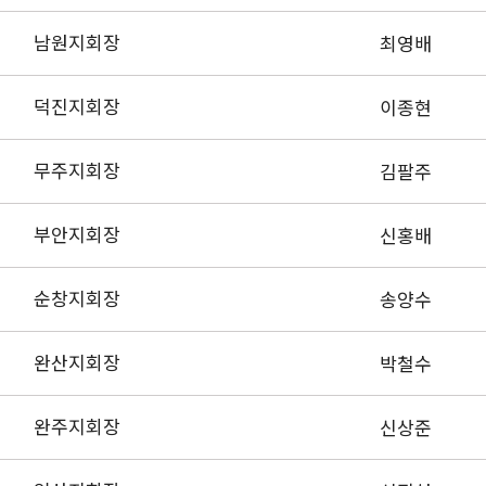
남원지회장
최영배
덕진지회장
이종현
무주지회장
김팔주
부안지회장
신홍배
순창지회장
송양수
완산지회장
박철수
완주지회장
신상준