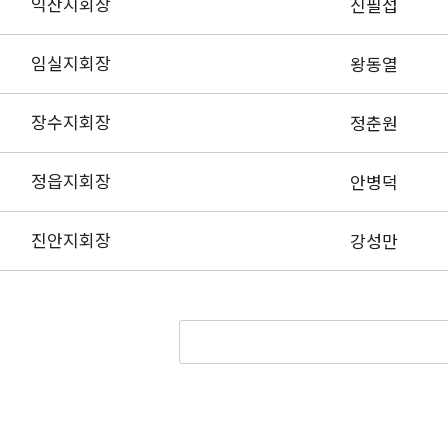
익산지회장
신필섭
임실지회장
왕동열
장수지회장
정춘원
정읍지회장
안병덕
진안지회장
강성만