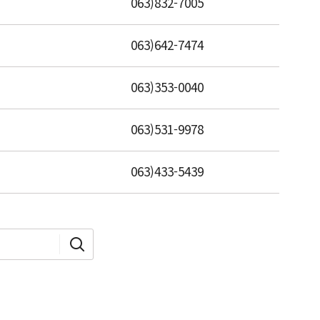
063)832-7005
063)642-7474
063)353-0040
063)531-9978
063)433-5439