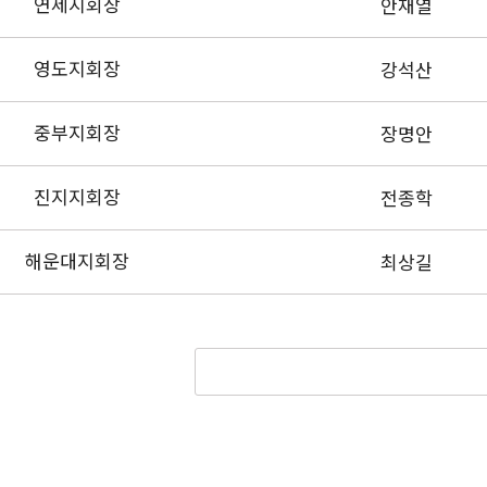
연제지회장
안재열
영도지회장
강석산
중부지회장
장명안
진지지회장
전종학
해운대지회장
최상길