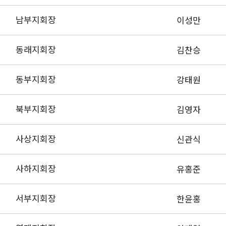
남부지회장
이성만
동래지회장
김찬승
동부지회장
강태원
북부지회장
김영자
사상지회장
신관식
사하지회장
유홍준
서부지회장
한윤홍