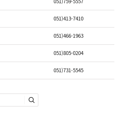
051)759-5557
051)413-7410
051)466-1963
051)805-0204
051)731-5545