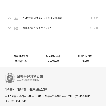
모범운전자 야광조끼 어디서 구매하나요?
11.12.29
이전글
가산경력이 인정이 안되나요?
06.12.11
다음글
사이버경찰청
도로교통공단
청와대브리핑
행정안전부
국토교통부
교육부
이용안내
이용약관
개인정보보호정책
주소 : 서울시 송파구 신천동 14번지 신천유수지주차장 A동
TEL :
(02)420-9840
FAX : (02)424-9840