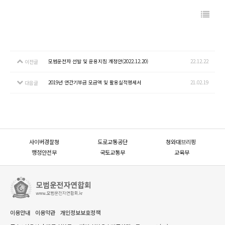
모범운전자 선발 및 운용지침 개정안(2022.12.20)
22.12.22
이전글
2019년 연간기부금 모금액 및 활용실적명세서
21.02.19
다음글
사이버경찰청
도로교통공단
청와대브리핑
행정안전부
국토교통부
교육부
이용안내
이용약관
개인정보보호정책