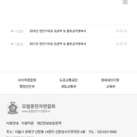
2018년 연간기부금 모금액 및 활용실적명세서
21.02.19
이전글
2017년 연간기부금 모금액 및 활용실적명세서
21.02.19
다음글
사이버경찰청
도로교통공단
청와대브리핑
행정안전부
국토교통부
교육부
이용안내
이용약관
개인정보보호정책
주소 : 서울시 송파구 신천동 14번지 신천유수지주차장 A동
TEL :
(02)420-9840