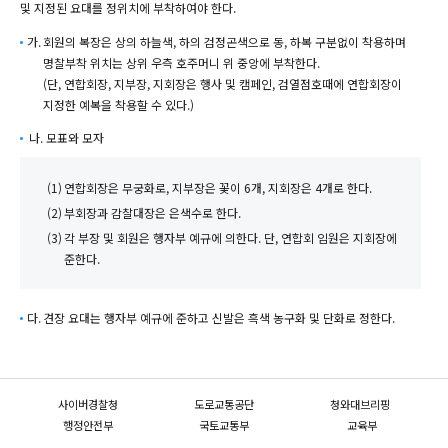
및 지정된 요대를 정위치에 부착하여야 한다.
가.
회원의 복장은 상의 하늘색, 하의 검정곤색으로 동, 하복 구분없이 착용하며
명찰부착 위치는
상위 우측 호주머니 위 중앙에 부착한다.
(단, 연합회장, 지부장, 지회장은 행사 및 캠페인, 검열점호때에 연합회장이
지정한 예복을 착용할 수 있다.)
나. 모표와 모자
(1)
연합회장은 무궁화로, 지부장은 꽃이 6개, 지회장은 4개로 한다.
(2)
부회장과 감찰대장은 은색수로 한다.
(3)
각 부장 및 회원은 행자부 예규에 의한다. 단, 연합회 임원은 지회장에
준한다.
다.
견장 요대는 행자부 예규에 준하고 신발은 흑색 농구화 및 단화로 정한다.
사이버경찰청
도로교통공단
청와대브리핑
행정안전부
국토교통부
교육부