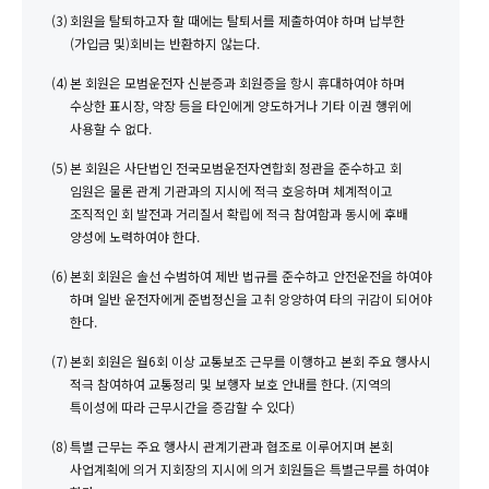
(3)
회원을 탈퇴하고자 할 때에는 탈퇴서를 제출하여야 하며 납부한
(가입금 및)회비는 반환하지 않는다.
(4)
본 회원은 모범운전자 신분증과 회원증을 항시 휴대하여야 하며
수상한 표시장, 약장 등을 타인에게 양도하거나 기타 이권 행위에
사용할 수 없다.
(5)
본 회원은 사단법인 전국모범운전자연합회 정관을 준수하고 회
임원은 물론 관계 기관과의 지시에 적극 호응하며 체계적이고
조직적인 회 발전과 거리질서 확립에 적극 참여함과 동시에 후배
양성에 노력하여야 한다.
(6)
본회 회원은 솔선 수범하여 제반 법규를 준수하고 안전운전을 하여야
하며 일반 운전자에게 준법정신을 고취 앙양하여 타의 귀감이 되어야
한다.
(7)
본회 회원은 월6회 이상 교통보조 근무를 이행하고 본회 주요 행사시
적극 참여하여 교통정리 및 보행자 보호 안내를 한다. (지역의
특이성에 따라 근무시간을 증감할 수 있다)
(8)
특별 근무는 주요 행사시 관계기관과 협조로 이루어지며 본회
사업계획에 의거 지회장의 지시에 의거 회원들은 특별근무를 하여야