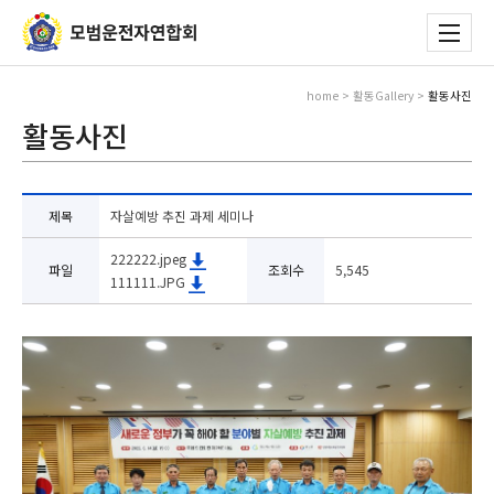
home > 활동Gallery >
활동사진
활동사진
제목
자살예방 추진 과제 세미나
222222.jpeg
파일
조회수
5,545
111111.JPG