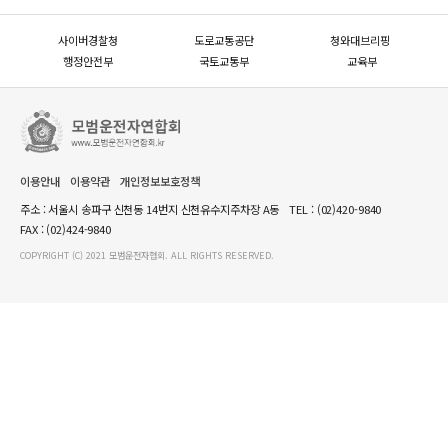
사이버경찰청
도로교통공단
청와대브리핑
행정안전부
국토교통부
교육부
이용안내
이용약관
개인정보보호정책
주소 : 서울시 송파구 신천동 14번지 신천유수지주차장 A동
TEL :
(02)420-9840
FAX : (02)424-9840
COPYRIGHT (C) 2021 모범운전자협회. ALL RIGHTS RESERVED.