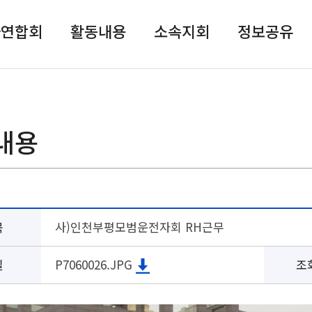
자연합회
활동내용
소속지회
정보공유
내용
목
사)인천부평모범운전자회 RH근무
일
P7060026.JPG
조