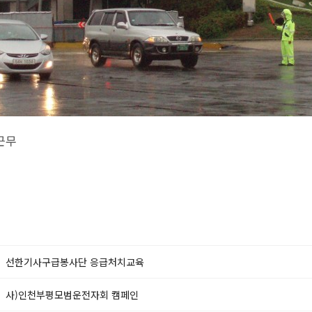
근무
선한기사구급봉사단 응급처치교육
사)인천부평모범운전자회 캠페인