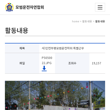
home > 활동내용 >
활동내용
활동내용
제목
사)인천부평모범운전자회 특별근무
P50500
22.JPG
파일
조회수
19,157